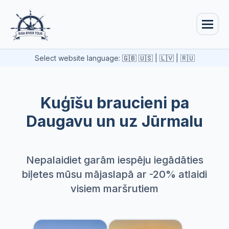
Select website language:
🇬🇧 🇺🇸
|
🇱🇻
|
🇷🇺
Kuģīšu braucieni pa
Daugavu un uz Jūrmalu
Nepalaidiet garām iespēju iegādāties
biļetes mūsu mājaslapā ar -20% atlaidi
visiem maršrutiem