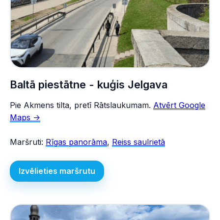
Baltā piestātne - kuģis Jelgava
Pie Akmens tilta, pretī Rātslaukumam.
Atvērt Google
Maps ->
Maršruti:
Rīgas panorāma
,
Reiss saulrietā
Izvēlieties maršrutu