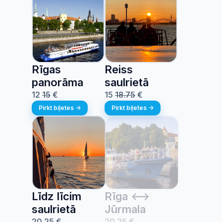
Rīgas
Reiss
panorāma
saulrietā
12
15
€
15
18.75
€
Pirkt biļetes ->
Pirkt biļetes ->
Līdz līcim
Rīga <-->
saulrietā
Jūrmala
20
25
€
20
25
€