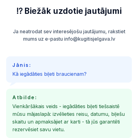
⁉️ Biežāk uzdotie jautājumi
Ja neatrodat sev interesējošu jautājumu, rakstiet
mums uz e-pastu info@kugitisjelgava.lv
Jānis:
Kā iegādāties biļeti braucienam?
Atbilde:
Vienkāršākais veids - iegādāties biļeti tiešsaistē
mūsu mājaslapā: izvēlieties reisu, datumu, biļešu
skaitu un apmaksājiet ar karti - tā jūs garantēti
rezervēsiet savu vietu.