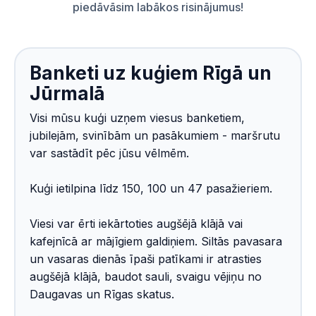
piedāvāsim labākos risinājumus!
Banketi uz kuģiem Rīgā un
Jūrmalā
Visi mūsu kuģi uzņem viesus banketiem,
jubilejām, svinībām un pasākumiem - maršrutu
var sastādīt pēc jūsu vēlmēm.
Kuģi ietilpina līdz 150, 100 un 47 pasažieriem.
Viesi var ērti iekārtoties augšējā klājā vai
kafejnīcā ar mājīgiem galdiņiem. Siltās pavasara
un vasaras dienās īpaši patīkami ir atrasties
augšējā klājā, baudot sauli, svaigu vējiņu no
Daugavas un Rīgas skatus.