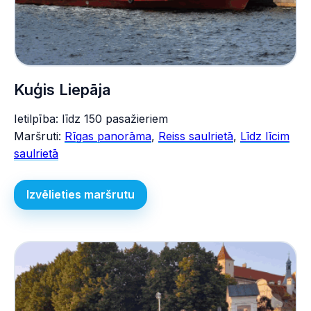
Kuģis Liepāja
Ietilpība: līdz 150 pasažieriem
Maršruti:
Rīgas panorāma
,
Reiss saulrietā
,
Līdz līcim
saulrietā
Izvēlieties maršrutu