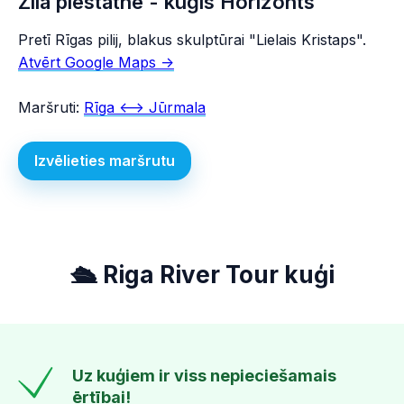
Zilā piestātne - kuģis Horizonts
Pretī Rīgas pilij, blakus skulptūrai "Lielais Kristaps".
Atvērt Google Maps ->
Maršruti:
Rīga <--> Jūrmala
Izvēlieties maršrutu
🛳️ Riga River Tour kuģi
Uz kuģiem ir viss nepieciešamais
ērtībai!