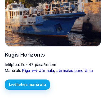
Kuģis Horizonts
Ietilpība: līdz 47 pasažieriem
Maršruti:
Rīga <--> Jūrmala
,
Jūrmalas panorāma
Izvēlieties maršrutu