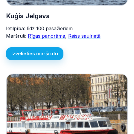
Kuģis Jelgava
Ietilpība: līdz 100 pasažieriem
Maršruti:
Rīgas panorāma
,
Reiss saulrietā
Izvēlieties maršrutu