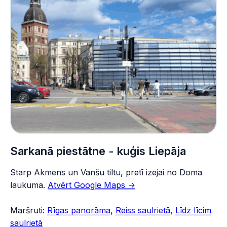
Sarkanā piestātne - kuģis Liepāja
Starp Akmens un Vanšu tiltu, pretī izejai no Doma
laukuma.
Atvērt Google Maps ->
Maršruti:
Rīgas panorāma
,
Reiss saulrietā
,
Līdz līcim
saulrietā