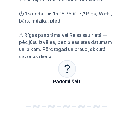
⏱️ 1 stunda | 🎫 15
18.75
€ | 🥰 Rīga, Wi-Fi,
bārs, mūzika, pledi
⚓ Rīgas panorāma vai Reiss saulrietā —
pēc jūsu izvēles, bez piesaistes datumam
un laikam. Pērc tagad un brauc jebkurā
sezonas dienā.
Padomi šeit
-~-~-~-~-~-