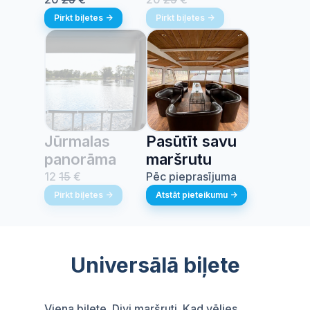
Pirkt biļetes ->
Pirkt biļetes ->
Jūrmalas
Pasūtīt savu
panorāma
maršrutu
12
15
€
Pēc pieprasījuma
Pirkt biļetes ->
Atstāt pieteikumu ->
Universālā biļete
Viena biļete. Divi maršruti. Kad vēlies.