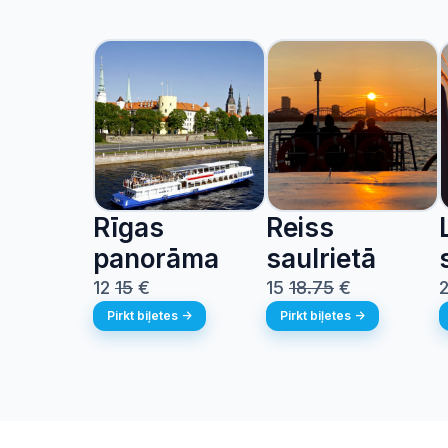
Rīgas
Reiss
panorāma
saulrietā
12
15
€
15
18.75
€
Pirkt biļetes ->
Pirkt biļetes ->