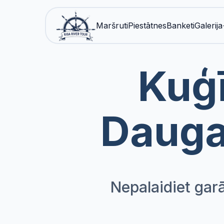
Maršruti
Piestātnes
Banketi
Galerija
Kuģī
Dauga
Nepalaidiet gar