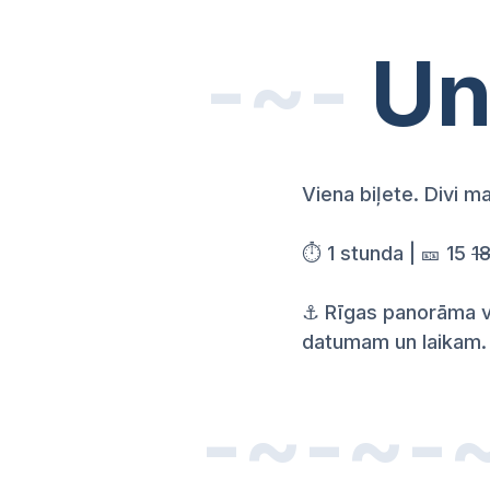
-~-
Un
Viena biļete. Divi ma
⏱️ 1 stunda | 🎫 15
1
⚓ Rīgas panorāma va
datumam un laikam. 
-~-~-