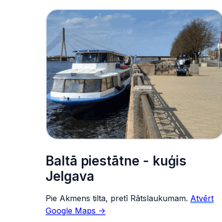
Baltā piestātne - kuģis
Jelgava
Pie Akmens tilta, pretī Rātslaukumam.
Atvērt
Google Maps ->