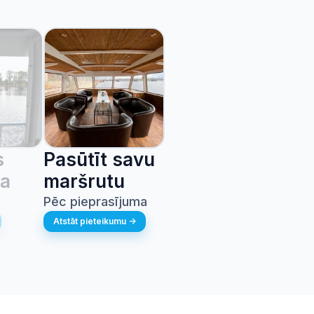
s
Pasūtīt savu
a
maršrutu
Pēc pieprasījuma
Atstāt pieteikumu ->