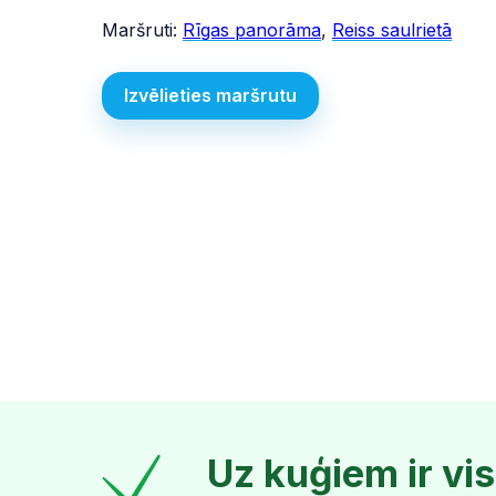
Maršruti:
Rīgas panorāma
,
Reiss saulrietā
Izvēlieties maršrutu
Uz kuģiem ir vi