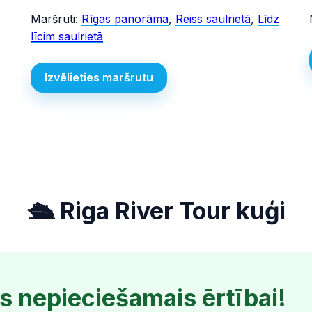
Maršruti:
Rīgas panorāma
,
Reiss saulrietā
,
Līdz
līcim saulrietā
Izvēlieties maršrutu
🛳️ Riga River Tour kuģi
ss nepieciešamais ērtībai!