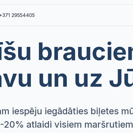
+371 29554405
šu braucie
vu un uz J
ām iespēju iegādāties biļetes m
-20% atlaidi visiem maršrutie