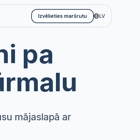
Izvēlieties maršrutu
LV
ni pa
ūrmalu
ūsu mājaslapā ar
m