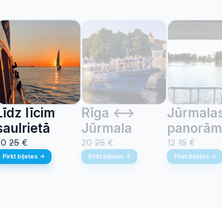
Līdz līcim
Rīga <-->
Jūrmala
saulrietā
Jūrmala
panorām
20
25
€
20
25
€
12
15
€
Pirkt biļetes ->
Pirkt biļetes ->
Pirkt biļetes ->