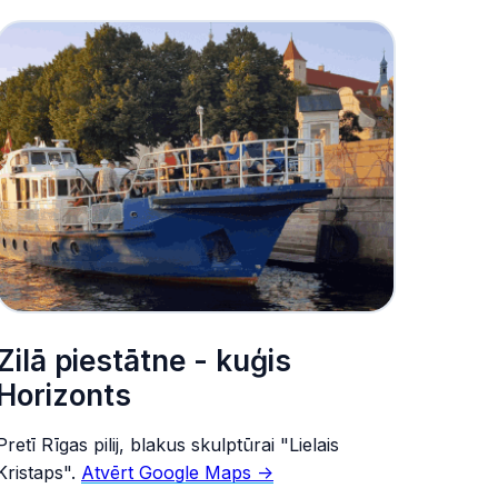
Zilā piestātne - kuģis
Horizonts
Pretī Rīgas pilij, blakus skulptūrai "Lielais
Kristaps".
Atvērt Google Maps ->