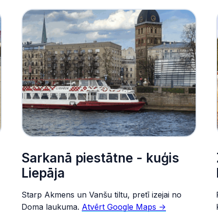
Sarkanā piestātne - kuģis
Liepāja
Starp Akmens un Vanšu tiltu, pretī izejai no
Doma laukuma.
Atvērt Google Maps ->