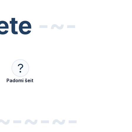
ļete
-~-
Padomi šeit
~-~-~-