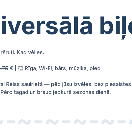
iversālā bi
ršruti. Kad vēlies.
8.75
€ | 🥰 Rīga, Wi-Fi, bārs, mūzika, pledi
i Reiss saulrietā — pēc jūsu izvēles, bez piesaistes
Pērc tagad un brauc jebkurā sezonas dienā.
~-~-~-~-~-